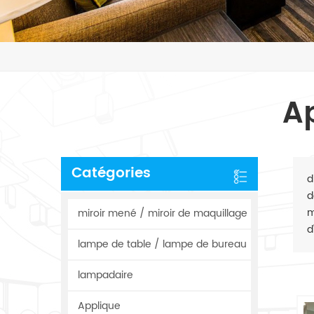
A
Catégories
d
d
m
miroir mené / miroir de maquillage
d
lampe de table / lampe de bureau
lampadaire
Applique