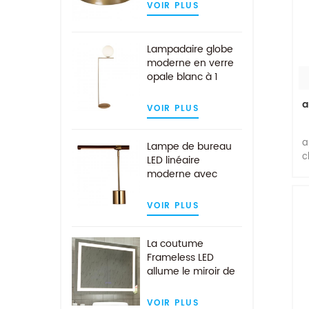
VOIR PLUS
Lampadaire globe
moderne en verre
opale blanc à 1
ampoule au fini
a
laiton
VOIR PLUS
a
Lampe de bureau
c
LED linéaire
moderne avec
abat-jour en bois
de noyer en laiton
VOIR PLUS
c
antique
d
d
La coutume
d
Frameless LED
allume le miroir de
mur de salle de
bains avec la
VOIR PLUS