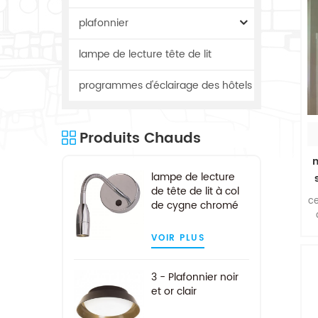
plafonnier
lampe de lecture tête de lit
programmes d'éclairage des hôtels
Produits Chauds
m
lampe de lecture
de tête de lit à col
ce
de cygne chromé
pour hôtel
VOIR PLUS
t
3 - Plafonnier noir
m
et or clair