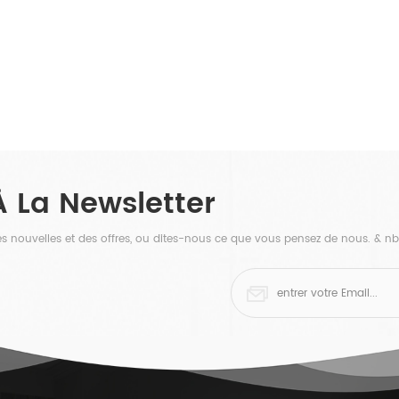
À La Newsletter
 des nouvelles et des offres, ou dites-nous ce que vous pensez de nous. & nb