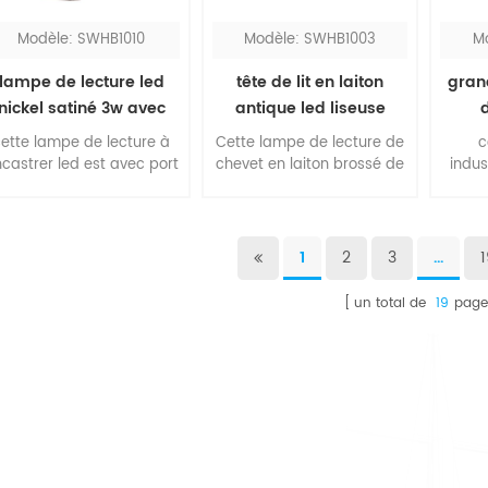
Modèle: SWHB1010
Modèle: SWHB1003
M
lampe de lecture led
tête de lit en laiton
gran
nickel satiné 3w avec
antique led liseuse
port usb
ette lampe de lecture à
Cette lampe de lecture de
c
castrer led est avec port
chevet en laiton brossé de
indus
sb, très pratique pour les
3w est un design
de do
clients de l'hôtel. la tête
contemporain pour la
incro
pivotante est réglable,
chambre à coucher, vous
cui
vous pouvez orienter la
pouvez l'allumer et
mé
1
2
3
...
umière selon vos besoins.
l'éteindre simplement en
po
la conception de forme
tirant et en poussant
dispo
un total de
19
page
carrée est élégante et
l'arrière de la tête. la
coule
belle.
finition classique ajoutera
le bl
de la beauté à votre pièce.
lumi
perme
d