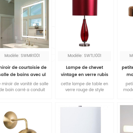
Modèle: SWMR1001
Modèle: SWTL1001
M
iroir de courtoisie de
Lampe de chevet
peti
salle de bains avec ul
vintage en verre rubis
mo
avec abat-jour en tissu
 miroir de vanité de salle
cette lampe de table en
pet
rouge
de bain carré a conduit
verre rouge de style
mode
des lumières autour du
moderne est un design
abat-
périmètre, vous pouvez
accrocheur avec le verre
pour 
out voir clairement avec
rouge goutte d'eau et
elle
l'éclairage concentré. le
l'abat-jour en tissu rouge.
métal
iroir de salle de bain led
plus que de simples
design
est conçu en filaire.
lumières pour votre
en bo
maison, essayez-en une
tou