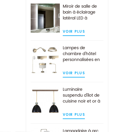
Miroir de salle de
bain à éclairage
latéral LED à
montage mural
pour hôtel
VOIR PLUS
Lampes de
chambre d'hôtel
personnalisées en
or brossé
modernes
VOIR PLUS
Luminaire
suspendu d'îlot de
cuisine noir et or à
2 lumières de l'hôtel
moderne
VOIR PLUS
Lampadaire à arc