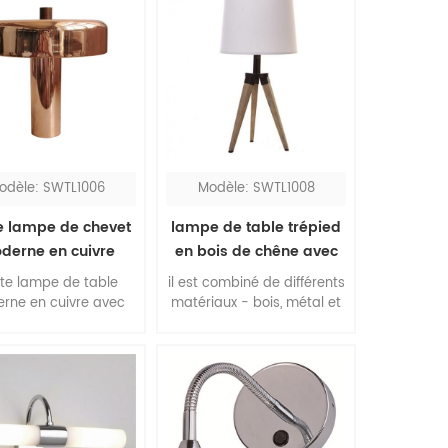
odèle: SWTL1006
Modèle: SWTL1008
te lampe de chevet
lampe de table trépied
derne en cuivre
en bois de chêne avec
abat-jour gris
ite lampe de table
il est combiné de différents
rne en cuivre avec
matériaux - bois, métal et
jour en métal cuivré
tissu, donne ce trépied en
chambre à coucher,
bois à côté de la lampe de
 est entièrement en
bureau pour la chambre à
, un matériau et un
coucher. le bois est
 tendance. le fleuron
disponible dans de
is de noyer embellit
nombreuses finitions, en
te la lampe, cette
noyer, en chêne, en acajou,