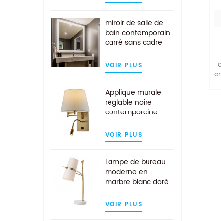
protection de
désembuage
miroir de salle de
bain contemporain
carré sans cadre
avec éclairage LED
c
VOIR PLUS
en
u
Applique murale
réglable noire
contemporaine
avec lampe de
l
lecture LED
VOIR PLUS
Lampe de bureau
moderne en
marbre blanc doré
avec abat-jour en
tissu blanc
VOIR PLUS