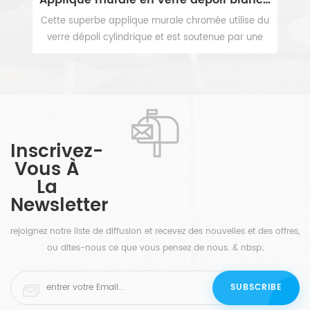
te,
Cette superbe applique murale chromée utilise du
U
ra
verre dépoli cylindrique et est soutenue par une
g
ce.
plaque arrière rectangulaire de base, un design
cy
VOIR PLUS
li
lisse qui convient à de nombreux environnements
de transition. Cette jolie applique murale en verre
s,
filtre et émet la quantité parfaite de lumière, et est
rs,
fabriquée en métal solide conçu pour durer.
de,
Audacieux mais minimaliste à la fois, cet élégant
Inscrivez-
luminaire mural à 1 lumière peut être monté vers le
Vous À
la
haut ou vers le bas, très pratique. Un look épuré
La
pour votre maison élégante.
s
Newsletter
 à
e
rejoignez notre liste de diffusion et recevez des nouvelles et des offres,
e
ou dites-nous ce que vous pensez de nous. & nbsp;
tes