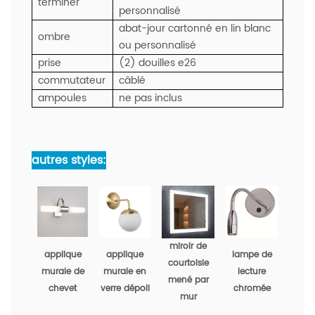
terminer
personnalisé
abat-jour cartonné en lin blanc
ombre
ou personnalisé
prise
(2) douilles e26
commutateur
câblé
ampoules
ne pas inclus
autres styles:
miroir de
applique
applique
lampe de
courtoisie
murale de
murale en
lecture
mené par
chevet
verre dépoli
chromée
mur