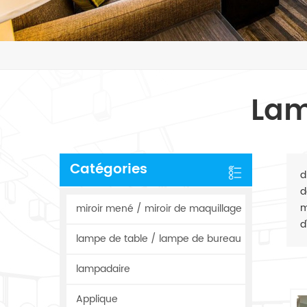
Lam
Catégories
d
d
m
miroir mené / miroir de maquillage
d
lampe de table / lampe de bureau
lampadaire
Applique