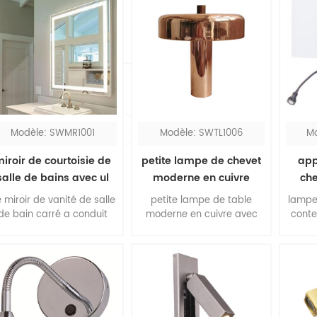
Modèle: SWMR1001
Modèle: SWTL1006
M
iroir de courtoisie de
petite lampe de chevet
app
salle de bains avec ul
moderne en cuivre
che
la
 miroir de vanité de salle
petite lampe de table
lampe
de bain carré a conduit
moderne en cuivre avec
conte
des lumières autour du
abat-jour en métal cuivré
avec i
périmètre, vous pouvez
pour chambre à coucher,
acces
out voir clairement avec
elle est entièrement en
une p
l'éclairage concentré. le
métal, un matériau et un
r
iroir de salle de bain led
design tendance. le fleuron
cha
est conçu en filaire.
en bois de noyer embellit
lamp
toute la lampe, cette
fle