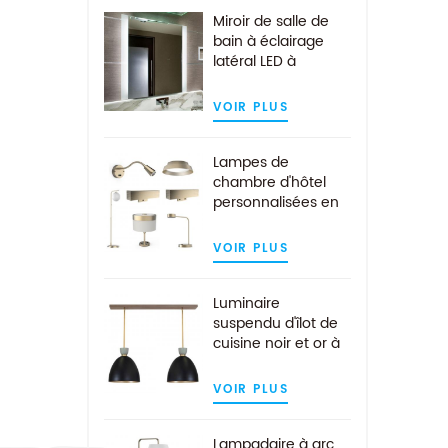
Miroir de salle de
bain à éclairage
latéral LED à
montage mural
pour hôtel
VOIR PLUS
Lampes de
chambre d'hôtel
personnalisées en
or brossé
modernes
VOIR PLUS
Luminaire
suspendu d'îlot de
cuisine noir et or à
2 lumières de l'hôtel
moderne
VOIR PLUS
Lampadaire à arc