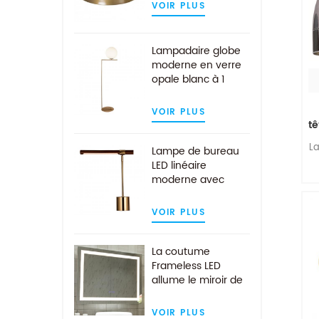
VOIR PLUS
Lampadaire globe
moderne en verre
opale blanc à 1
ampoule au fini
laiton
VOIR PLUS
tê
L
Lampe de bureau
LED linéaire
moderne avec
b
abat-jour en bois
à 
de noyer en laiton
VOIR PLUS
cy
antique
pl
La coutume
Frameless LED
allume le miroir de
mur de salle de
bains avec la
VOIR PLUS