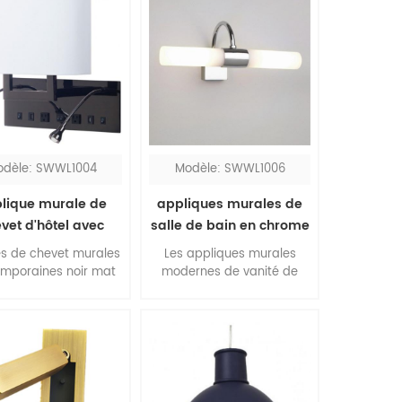
odèle: SWWL1004
Modèle: SWWL1006
lique murale de
appliques murales de
vet d'hôtel avec
salle de bain en chrome
mpes de lecture
poli sur miroir
s de chevet murales
Les appliques murales
mporaines noir mat
modernes de vanité de
nterrupteur, tous les
salle de bain en chrome
soires viennent dans
sont utilisées au-dessus
aire, est le meilleur
du miroir pour ajouter plus
amasser pour les
d'éclairage. le verre
mbres queen. les
tubulaire est fixé dans le
es de lecture à led
métal chromé incurvé. il
xibles fonctionnent
s'agit d'une lumière de