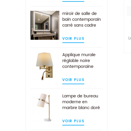
protection de
désembuage
miroir de salle de
bain contemporain
carré sans cadre
avec éclairage LED
L
VOIR PLUS
Applique murale
en
réglable noire
contemporaine
u
avec lampe de
lecture LED
VOIR PLUS
Lampe de bureau
moderne en
marbre blanc doré
avec abat-jour en
tissu blanc
VOIR PLUS