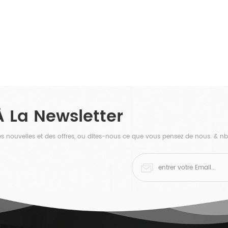
À La Newsletter
 des nouvelles et des offres, ou dites-nous ce que vous pensez de nous. & nb