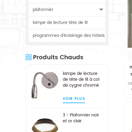
plafonnier
lampe de lecture tête de lit
programmes d'éclairage des hôtels
Produits Chauds
m
lampe de lecture
de tête de lit à col
ce
de cygne chromé
pour hôtel
VOIR PLUS
t
3 - Plafonnier noir
m
et or clair