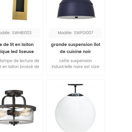
que vous n'avez pas
salle de bain à intensité
oin de l'applique.
variable.
odèle: SWHB1003
Modèle: SWPD1007
e de lit en laiton
grande suspension îlot
ique led liseuse
de cuisine noir
 lampe de lecture de
cette suspension
 en laiton brossé de
industrielle noire est sûre
w est un design
de donner une apparence
temporain pour la
incroyable à votre îlot de
re à coucher, vous
cuisine. l'abat-jour en
uvez l'allumer et
métal est enduit de
indre simplement en
poudre, également
ant et en poussant
disponible dans d'autres
rrière de la tête. la
couleurs comme le rouge,
on classique ajoutera
le blanc, le bleu, etc. ce
beauté à votre pièce.
luminaire est pour vous
permettre un merveilleux
dîner en dessous.