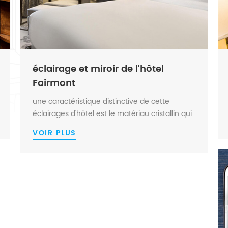
éclairage et miroir de l'hôtel
Fairmont
une caractéristique distinctive de cette
éclairages d'hôtel est le matériau cristallin qui
les rend cohérents, la haute réflexion du
VOIR PLUS
cristal k9 contraste le schéma de couleurs
sombres des meubles. l'ovale Miroir pleine
longueur , miroir de salle de bain éclairé et
miroir de maquillage mural ...