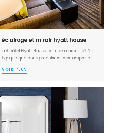
éclairage et miroir hyatt house
cet hôtel Hyatt House est une marque d'hôtel
typique que nous produisons des lampes et
miroirs de salle de bain , de la chambre
VOIR PLUS
d'hôtes à l'espace public, notre qualité et
notre service ont dépassé les attentes des
clients et ont obtenu des crédits élevés de la
part du proprié