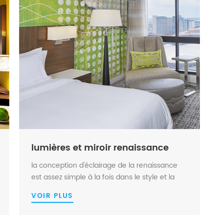
lumières et miroir renaissance
la conception d'éclairage de la renaissance
est assez simple à la fois dans le style et la
finition, mais production sunwin n'est pas
VOIR PLUS
simple. nous avons mis le même effort pour
compléter ces articles, en particulier le miroir