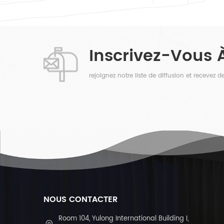
tous les côtés éclairés mais uniquement à
gauche & amp; les c...
Inscrivez-Vous 
rejoignez notre liste de diffusion et recevez
NOUS CONTACTER
Room 104, Yulong International Building I,