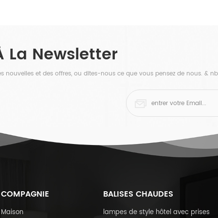
illuminé avec cadre en acier inoxydable et
étagère sur meuble-lava...
À La Newsletter
 des nouvelles et des offres, ou dites-nous ce que vous pensez de nous. & nb
COMPAGNIE
BALISES CHAUDES
Maison
lampes de style hôtel avec prises