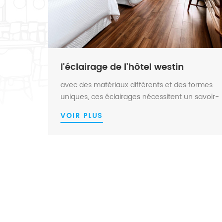
l'éclairage de l'hôtel westin
avec des matériaux différents et des formes
uniques, ces éclairages nécessitent un savoir-
faire de pointe. ils représentent la qualité
VOIR PLUS
standard élevée usine de sunwin est capable
de. en attendant, le prix compétitif et la
livraison à temps sont également une des
principales raisons pour lesquelles n...