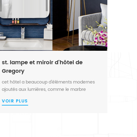
st. lampe et miroir d'hôtel de
Gregory
cet hôtel a beaucoup d'éléments modernes
ajoutés aux lumières, comme le marbre
Lampe de bureau , lampe de table en verre à
VOIR PLUS
bulles, tête de lit noire , lampadaire doré par
canapé, miroir de salle de bain éclairé avec
cadre en métal avec étagère, suspension
dorée sur table à manger. la combinaison...