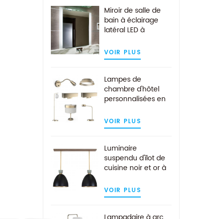
Miroir de salle de
bain à éclairage
latéral LED à
montage mural
pour hôtel
VOIR PLUS
Lampes de
chambre d'hôtel
personnalisées en
or brossé
modernes
VOIR PLUS
Luminaire
suspendu d'îlot de
cuisine noir et or à
2 lumières de l'hôtel
moderne
VOIR PLUS
Lampadaire à arc