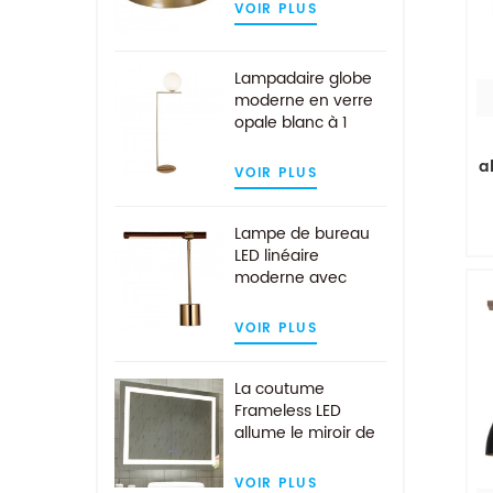
VOIR PLUS
v
Lampadaire globe
de
moderne en verre
opale blanc à 1
ampoule au fini
a
laiton
VOIR PLUS
Lampe de bureau
é
LED linéaire
moderne avec
abat-jour en bois
a
de noyer en laiton
VOIR PLUS
su
antique
jo
La coutume
d
Frameless LED
c
allume le miroir de
mur de salle de
bains avec la
VOIR PLUS