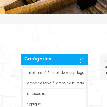
Catégories
l
p
m
miroir mené / miroir de maquillage
lampe de table / lampe de bureau
lampadaire
Applique