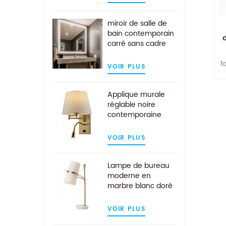
protection de
désembuage
miroir de salle de
bain contemporain
d
carré sans cadre
or
avec éclairage LED
f
VOIR PLUS
l
Applique murale
réglable noire
d
contemporaine
v
avec lampe de
lecture LED
VOIR PLUS
Lampe de bureau
moderne en
i
marbre blanc doré
avec abat-jour en
tissu blanc
VOIR PLUS