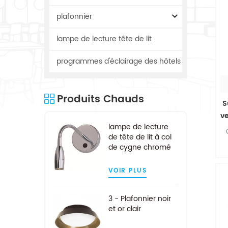
plafonnier
lampe de lecture tête de lit
programmes d'éclairage des hôtels
Produits Chauds
S
ve
lampe de lecture
de tête de lit à col
de cygne chromé
pour hôtel
VOIR PLUS
c
t
3 - Plafonnier noir
et or clair
c