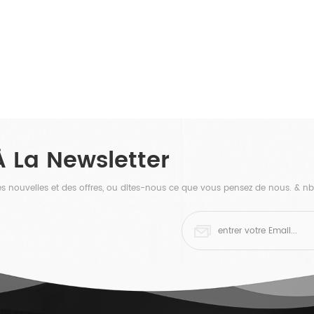
À La Newsletter
 des nouvelles et des offres, ou dites-nous ce que vous pensez de nous. & nb