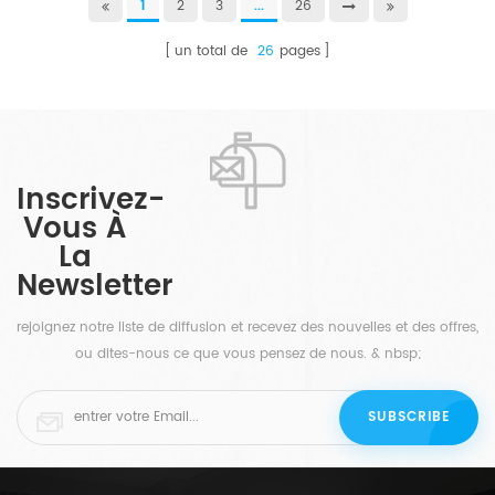
1
2
3
...
26
un total de
26
pages
Inscrivez-
Vous À
La
Newsletter
rejoignez notre liste de diffusion et recevez des nouvelles et des offres,
ou dites-nous ce que vous pensez de nous. & nbsp;