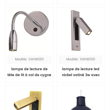
lampes de lecture
poli sur miroir
Modèle: SWHB1001
Modèle: SWHB1010
lampe de lecture de
lampe de lecture led
tête de lit à col de cygne
nickel satiné 3w avec
chromé pour hôtel
port usb