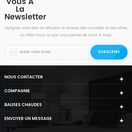
Vous À
rme de globe en verre à
un éclairage optimal et une 
La
rse une lumière douce et
personnalisée qui s'harmonisera
Newsletter
n verre ouverts associés à
avec votre décoration intérieure.
tal créent une atmosphère
luminaire Suspension 1 lumière of
rejoignez notre liste de diffusion et recevez des nouvelles et des offres,
spension contemporaine en
sophistication et polyvalence qu
ou dites-nous ce que vous pensez de nous. & nbsp;
onnera vos invités.
aussi bien aux environnements ré
commerciaux.
NOUS CONTACTER
COMPAGNIE
BALISES CHAUDES
ENVOYER UN MESSAGE